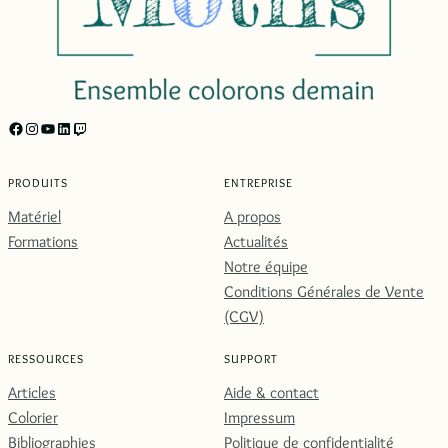
https://facebook.com/motifs.formations/
Instagram
YouTube
LinkedIn
Twitch
PRODUITS
ENTREPRISE
Matériel
A propos
Formations
Actualités
Notre équipe
Conditions Générales de Vente
(CGV)
RESSOURCES
SUPPORT
Articles
Aide & contact
Colorier
Impressum
Bibliographies
Politique de confidentialité