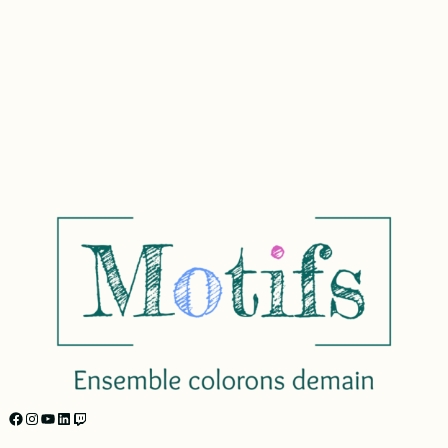
https://facebook.com/motifs.formations/
Instagram
YouTube
LinkedIn
Twitch