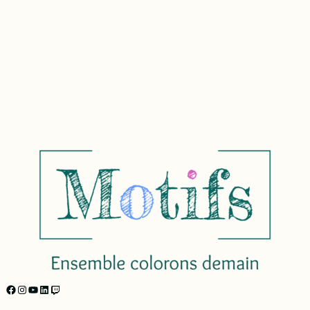
https://facebook.com/motifs.formations/
Instagram
YouTube
LinkedIn
Twitch