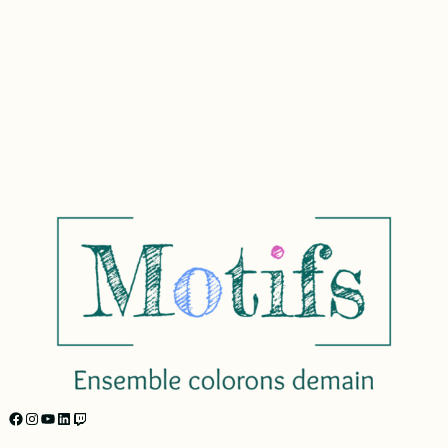
https://facebook.com/motifs.formations/
Instagram
YouTube
LinkedIn
Twitch