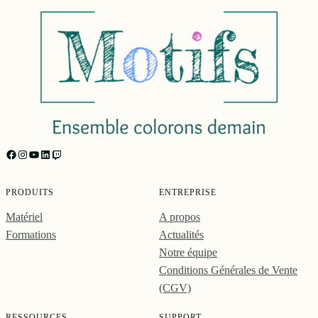
https://facebook.com/motifs.formations/
Instagram
YouTube
LinkedIn
Twitch
PRODUITS
ENTREPRISE
Matériel
A propos
Formations
Actualités
Notre équipe
Conditions Générales de Vente
(CGV)
RESSOURCES
SUPPORT